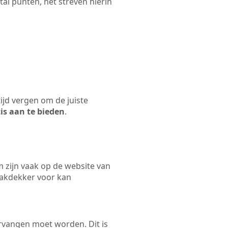
al punten, het streven hierin
tijd vergen om de juiste
tis aan te bieden
.
zijn vaak op de website van
dakdekker voor kan
rvangen moet worden. Dit is