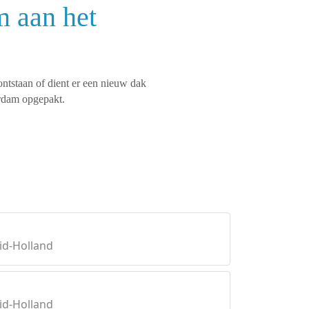
m aan het
ontstaan of dient er een nieuw dak
rdam opgepakt.
id-Holland
id-Holland