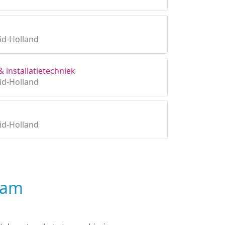
id-Holland
 installatietechniek
id-Holland
id-Holland
dam