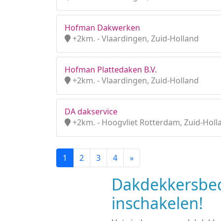
Hofman Dakwerken
+2km. - Vlaardingen, Zuid-Holland
Hofman Plattedaken B.V.
+2km. - Vlaardingen, Zuid-Holland
DA dakservice
+2km. - Hoogvliet Rotterdam, Zuid-Holl
1
2
3
4
»
Dakdekkersbed
inschakelen!