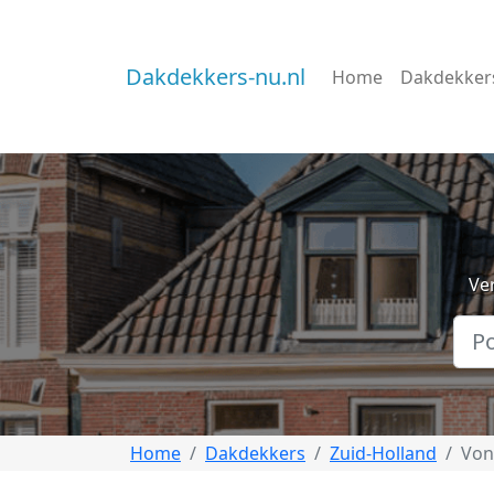
Dakdekkers-nu.nl
Home
Dakdekker
Ve
Home
Dakdekkers
Zuid-Holland
Von