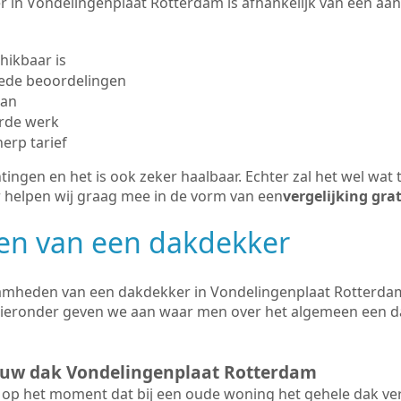
 in Vondelingenplaat Rotterdam is afhankelijk van een aant
hikbaar is
ede beoordelingen
man
erde werk
herp tarief
tingen en het is ook zeker haalbaar. Echter zal het wel wat 
r helpen wij graag mee in de vorm van een
vergelijking gra
n van een dakdekker
amheden van een dakdekker in Vondelingenplaat Rotterdam 
. Hieronder geven we aan waar men over het algemeen een 
ieuw dak Vondelingenplaat Rotterdam
op het moment dat bij een oude woning het gehele dak ve