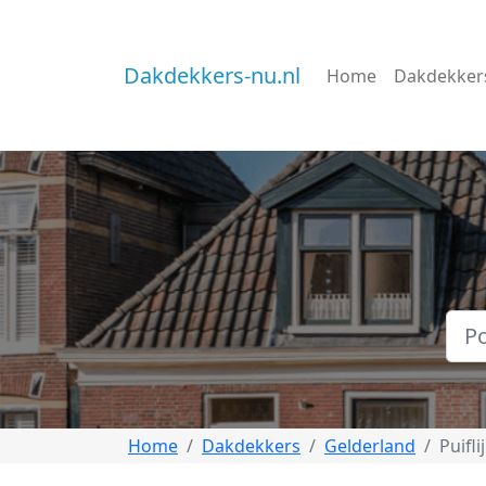
Dakdekkers-nu.nl
Home
Dakdekker
Home
Dakdekkers
Gelderland
Puifli