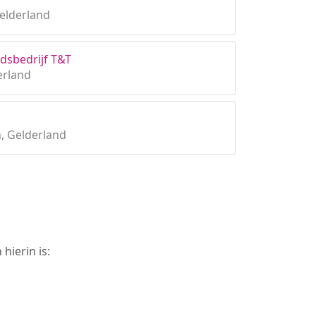
elderland
sbedrijf T&T
erland
, Gelderland
hierin is: