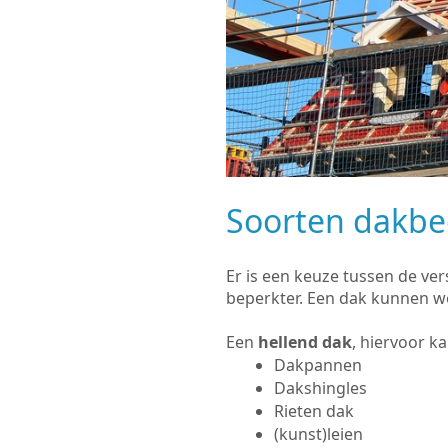
Soorten dakb
Er is een keuze tussen de ve
beperkter. Een dak kunnen w
Een
hellend dak
, hiervoor k
Dakpannen
Dakshingles
Rieten dak
(kunst)leien