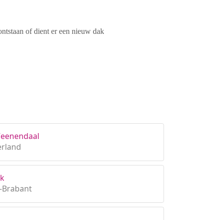
ontstaan of dient er een nieuw dak
Veenendaal
erland
rk
d-Brabant