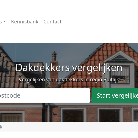
s
Kennisbank
Contact
Dakdekkers vergelijken
Vergelijken van dakdekkers in regio Puiflijk
Start vergelijk
jk