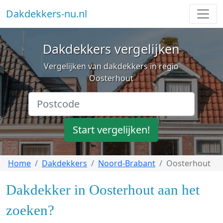
Dakdekkers-nu.nl
Dakdekkers vergelijken
Vergelijken van dakdekkers in regio
Oosterhout
Start vergelijken!
Home
Dakdekkers
Noord-Brabant
Oosterhout
Dakdekker in Oosterhout aan het
zoeken?