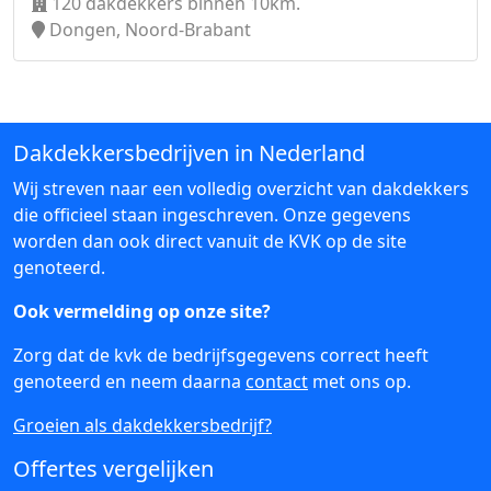
120 dakdekkers binnen 10km.
Dongen, Noord-Brabant
Dakdekkersbedrijven in Nederland
Wij streven naar een volledig overzicht van dakdekkers
die officieel staan ingeschreven. Onze gegevens
worden dan ook direct vanuit de KVK op de site
genoteerd.
Ook vermelding op onze site?
Zorg dat de kvk de bedrijfsgegevens correct heeft
genoteerd en neem daarna
contact
met ons op.
Groeien als dakdekkersbedrijf?
Offertes vergelijken